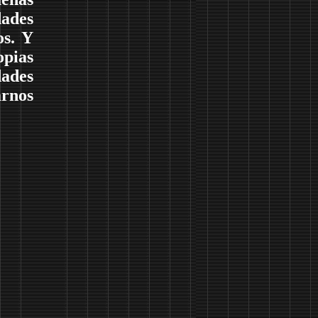
ades
os. Y
opias
dades
arnos