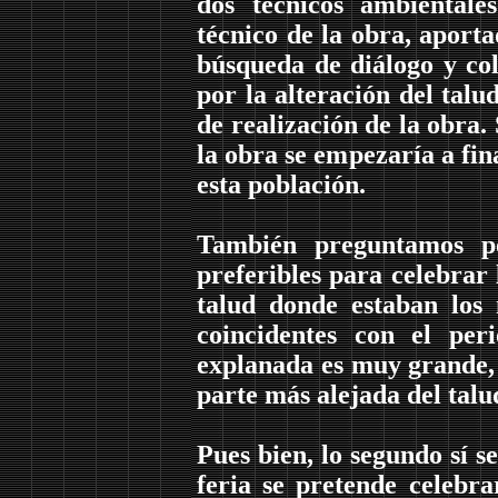
dos técnicos ambiental
técnico de la obra, aport
búsqueda de diálogo y co
por la alteración del talu
de realización de la obra.
la obra se empezaría a fin
esta población.
También preguntamos po
preferibles para celebrar 
talud donde estaban los 
coincidentes con el pe
explanada es muy grande, y
parte más alejada del talu
Pues bien, lo segundo sí s
feria se pretende celebr