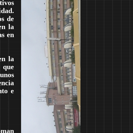
tivos
idad.
os de
en la
as en
en la
s que
unos
encia
nto e
oman