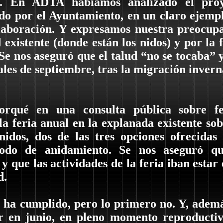
es. En ADTA habíamos analizado el proy
ado por el Ayuntamiento, en un claro ejemp
laboración. Y expresamos nuestra preocup
d existente (donde están los nidos) y por la 
 Se nos aseguró que el talud “no se tocaba” 
ales de septiembre, tras la migración invern
rqué en una consulta pública sobre fe
la feria anual en la explanada existente sob
nidos, dos de las tres opciones ofrecidas
riodo de anidamiento. Se nos aseguró qu
 que las actividades de la feria iban estar 
d.
e ha cumplido, pero lo primero no. Y, ademá
ar en junio, en pleno momento reproducti