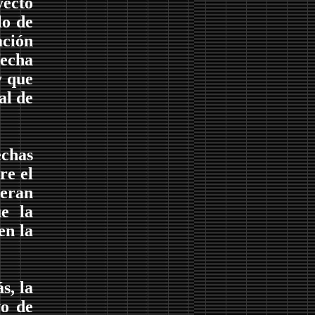
ecto
lo de
ación
fecha
y que
al de
chas
re el
 eran
e la
en la
s, la
vo de