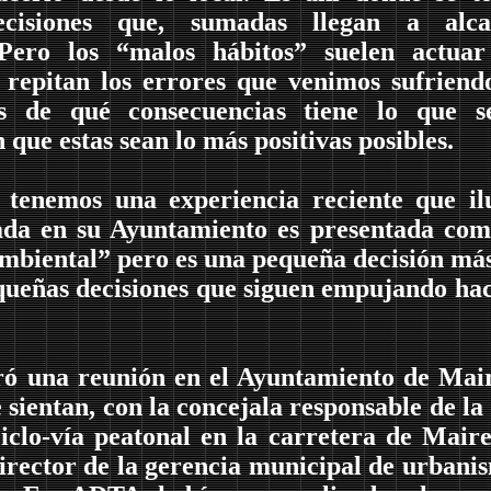
cisiones que, sumadas llegan a alca
 Pero los “malos hábitos” suelen actua
 repitan los errores que venimos sufriend
tes de qué consecuencias tiene lo que s
 que estas sean lo más positivas posibles.
tenemos una experiencia reciente que il
ada en su Ayuntamiento es presentada co
ambiental” pero es una pequeña decisión má
queñas decisiones que siguen empujando hac
bró una reunión en el Ayuntamiento de Mai
ientan, con la concejala responsable de la
iclo-vía peatonal en la carretera de Mair
director de la gerencia municipal de urbani