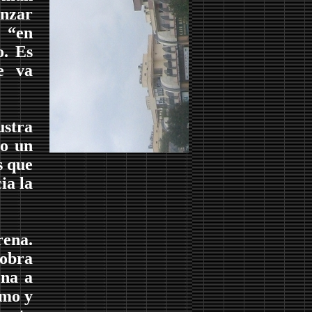
nzar
r “en
o. Es
e va
ustra
mo un
s que
ia la
rena.
 obra
ena a
smo y