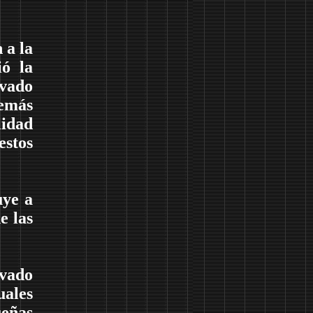
 a la
ió la
avado
demás
lidad
estos
uye a
e las
evado
uales
ueñas