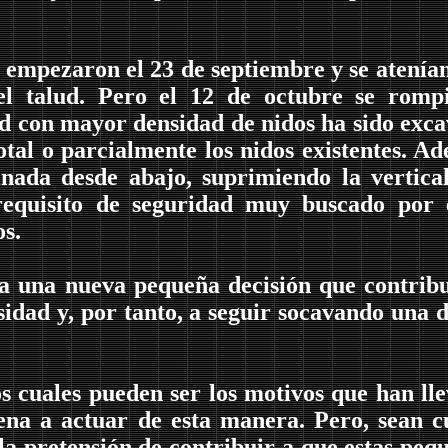
 empezaron el 23 de septiembre y se atenían
l talud. Pero el 12 de octubre se romp
d con mayor densidad de nidos ha sido exc
tal o parcialmente los nidos existentes. A
inada desde abajo, suprimiendo la vertica
requisito de seguridad muy buscado por 
os.
 a una nueva pequeña decisión que contrib
idad y, por tanto, a seguir socavando una d
cuales pueden ser los motivos que han ll
na a actuar de esta manera. Pero, sean c
la pretensión de contribuir a que estas peq