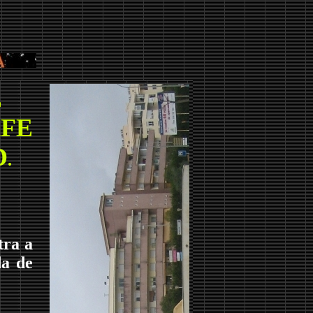
E
AFE
D
.
tra a
da de