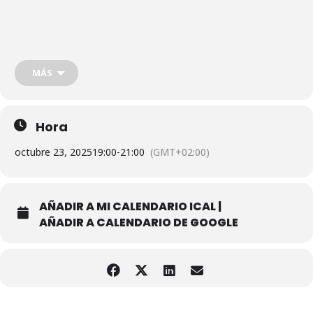
Jueves 23 | octubre | 2025
A las 19:00h
Sala Andrés Martínez de León, C/Cervantes, s/n Coria del Río,
MÁS
Sevilla
Más info:
Hora
678 52 24 47
octubre 23, 2025
19:00
-
21:00
(GMT+02:00)
www.sosguadalquivir.es
www.crsectorb12.es
AÑADIR A MI CALENDARIO ICAL |
AÑADIR A CALENDARIO DE GOOGLE